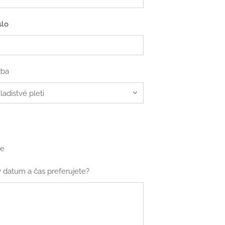
slo
žba
ce
ý datum a čas preferujete?