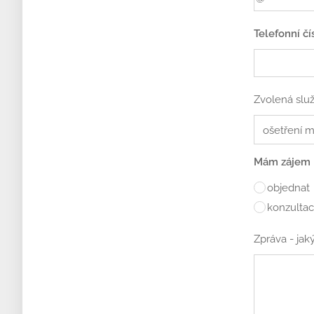
Telefonní čí
Zvolená slu
Mám zájem
objednat
konzulta
Zpráva - jak