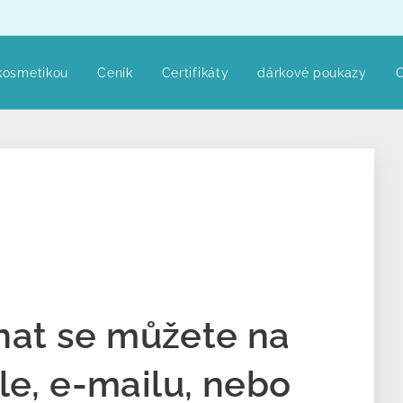
kosmetikou
Ceník
Certifikáty
dárkové poukazy
O
nat se můžete na
sle, e-mailu, nebo