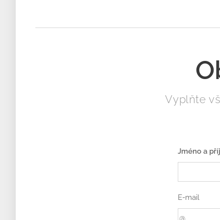
O
Vyplňte v
Jméno a pří
E-mail