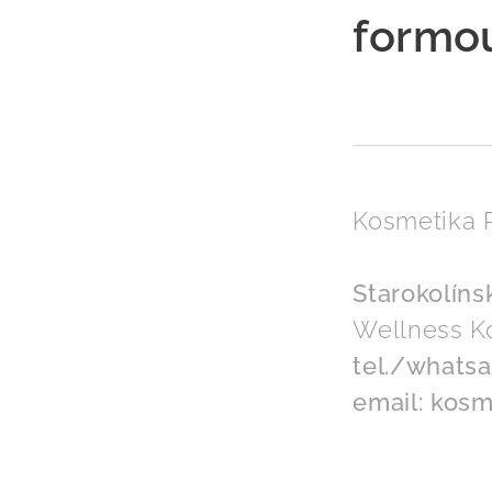
formo
Kos
Starokolín
Wellness K
tel./whatsa
email: kos