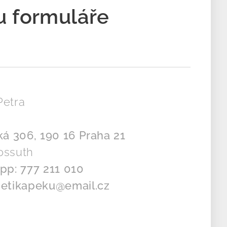
u formuláře
metika Petra
ská 306, 190 16 Praha 21
ossuth
pp: 777 211 010
metikapeku@email.cz