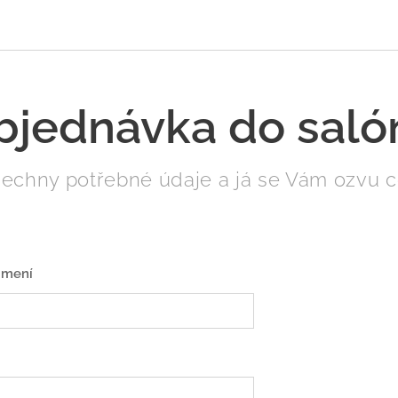
bjednávka do saló
šechny potřebné údaje a já se Vám ozvu co
jmení