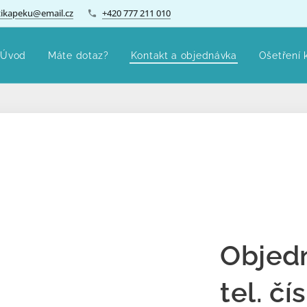
ikapeku@email.cz
+420 777 211 010
Úvod
Máte dotaz?
Kontakt a objednávka
Ošetření 
Objed
tel. čí